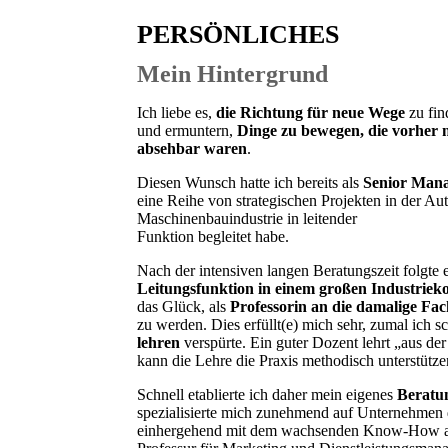
PERSÖNLICHES
Mein Hintergrund
Ich liebe es,
die Richtung für neue Wege
zu fin
und ermuntern,
Dinge zu bewegen, die vorher n
absehbar waren
.
Diesen Wunsch hatte ich bereits als
Senior Mana
eine Reihe von strategischen Projekten in der Aut
Maschinenbauindustrie in leitender
Funktion begleitet habe.
Nach der intensiven langen Beratungszeit folgte 
Leitungsfunktion in einem großen Industriek
das Glück, als
Professorin an die damalige Fac
zu werden. Dies erfüllt(e) mich sehr, zumal ich
lehren
verspürte. Ein guter Dozent lehrt „aus de
kann die Lehre die Praxis methodisch unterstütze
Schnell etablierte ich daher mein eigenes
Beratu
spezialisierte mich zunehmend auf Unternehmen 
einhergehend mit dem wachsenden Know-How au