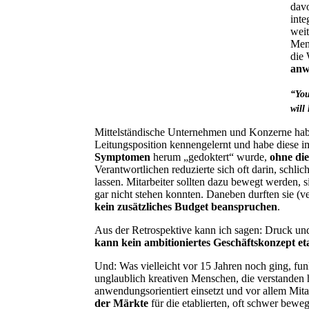
dav
inte
wei
Men
die 
anw
“You
will
Mittelständische Unternehmen und Konzerne habe i
Leitungsposition kennengelernt und habe diese im
Symptomen
herum „gedoktert“ wurde,
ohne di
Verantwortlichen reduzierte sich oft darin, schl
lassen. Mitarbeiter sollten dazu bewegt werden,
gar nicht stehen konnten. Daneben durften sie (v
kein zusätzliches Budget beanspruchen
.
Aus der Retrospektive kann ich sagen: Druck und
kann kein ambitioniertes Geschäftskonzept et
Und: Was vielleicht vor 15 Jahren noch ging, fun
unglaublich kreativen Menschen, die verstanden
anwendungsorientiert einsetzt und vor allem Mit
der Märkte
für die etablierten, oft schwer bew