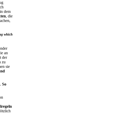
ug
ich
 in dem
kten
, die
machen,
ing which
ender
ie an
t der
n zu
en sie
und
t.
So
on
lregeln
ötzlich