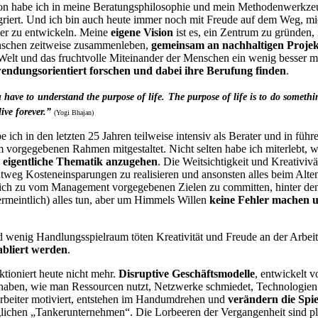
on habe ich in meine Beratungsphilosophie und mein Methodenwerkze
griert. Und ich bin auch heute immer noch mit Freude auf dem Weg, m
ter zu entwickeln. Meine
eigene Vision
ist es, ein Zentrum zu gründen,
schen zeitweise zusammenleben,
gemeinsam an nachhaltigen Proje
Welt und das fruchtvolle Miteinander der Menschen ein wenig besser 
endungsorientiert forschen und dabei ihre Berufung finden
.
 have to understand the purpose of life. The purpose of life is to do someth
 live forever.”
(Yogi Bhajan)
ch in den letzten 25 Jahren teilweise intensiv als Berater und in führ
 vorgegebenen Rahmen mitgestaltet. Nicht selten habe ich miterlebt, w
e eigentliche Thematik anzugehen
. Die Weitsichtigkeit und Kreativivä
ichtweg Kosteneinsparungen zu realisieren und ansonsten alles beim Alte
 sich zu vom Management vorgegebenen Zielen zu committen, hinter den
ermeintlich) alles tun, aber um Himmels Willen
keine Fehler machen 
 wenig Handlungsspielraum töten Kreativität und Freude an der Arbei
abliert werden
.
ktioniert heute nicht mehr.
Disruptive Geschäftsmodelle
, entwickelt v
 haben, wie man Ressourcen nutzt, Netzwerke schmiedet, Technologien
arbeiter motiviert, entstehen im Handumdrehen und
verändern die Spie
eglichen „Tankerunternehmen“. Die Lorbeeren der Vergangenheit sind pl