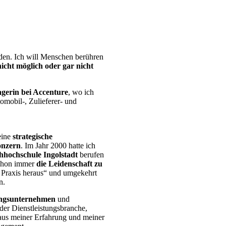
den. Ich will Menschen berühren
icht möglich oder gar nicht
gerin bei Accenture
, wo ich
omobil-, Zulieferer- und
eine
strategische
onzern
. Im Jahr 2000 hatte ich
hhochschule Ingolstadt
berufen
 schon immer
die Leidenschaft zu
r Praxis heraus“ und umgekehrt
n.
ngsunternehmen
und
der Dienstleistungsbranche,
s meiner Erfahrung und meiner