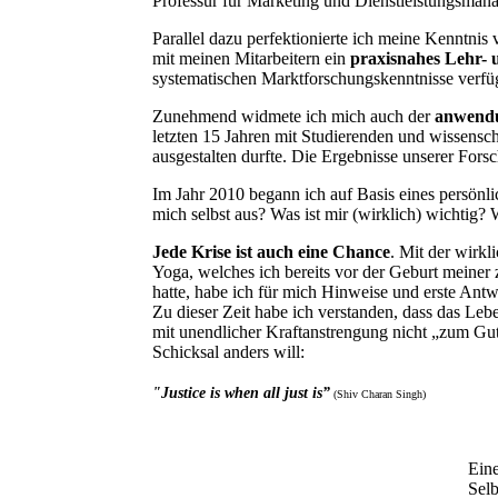
Professur für Marketing und Dienstleistungsma
Parallel dazu perfektionierte ich meine Kenntn
mit meinen Mitarbeitern ein
praxisnahes Lehr-
systematischen Marktforschungskenntnisse verfüg
Zunehmend widmete ich mich auch der
anwendu
letzten 15 Jahren mit Studierenden und wissensch
ausgestalten durfte. Die Ergebnisse unserer Forsc
Im Jahr 2010 begann ich auf Basis eines persönli
mich selbst aus? Was ist mir (wirklich) wichtig?
Jede Krise ist auch eine Chance
. Mit der wirk
Yoga, welches ich bereits vor der Geburt meine
hatte, habe ich für mich Hinweise und erste Antw
Zu dieser Zeit habe ich verstanden, dass das
Lebe
mit unendlicher Kraftanstrengung nicht „zum Gu
Schicksal anders will:
"Justice is when all just is”
(Shiv Charan Singh)
Ein
Selb