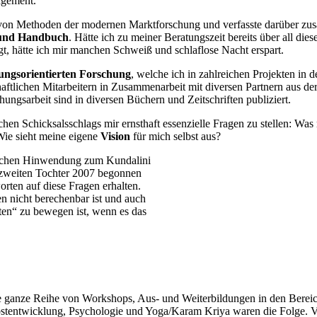
nagement.
is von Methoden der modernen Marktforschung und verfasste darüber z
 und Handbuch
. Hätte ich zu meiner Beratungszeit bereits über all dies
t, hätte ich mir manchen Schweiß und schlaflose Nacht erspart.
ngsorientierten Forschung
, welche ich in zahlreichen Projekten in d
aftlichen Mitarbeitern in Zusammenarbeit mit diversen Partnern aus der
hungsarbeit sind in diversen Büchern und Zeitschriften publiziert.
chen Schicksalsschlags mir ernsthaft essenzielle Fragen zu stellen: Was
 Wie sieht meine eigene
Vision
für mich selbst aus?
lichen Hinwendung zum Kundalini
r zweiten Tochter 2007 begonnen
orten auf diese Fragen erhalten.
n nicht berechenbar
ist und auch
ten“ zu bewegen ist, wenn es das
e ganze Reihe von Workshops, Aus- und Weiterbildungen in den Berei
stentwicklung, Psychologie und Yoga/Karam Kriya waren die Folge. V